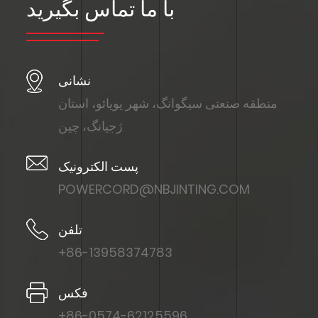
با ما تماس بگیرید
نشانی
منطقه صنعتی سیگوانگ، شهر یویائو، استان
ژجیانگ، چین
پست الکترونیک
POWERCORD@NBJINTING.COM
تلفن
+86-13958374783
فکس
+86-0574-62125596