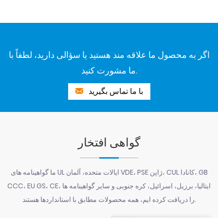
اگر به محصول ما علاقه مند هستید یا سؤالی دارید، لطفاً با
ما مشورت کنید.
با ما تماس بگیرید
گواهی افتخار
ما گواهینامه های UL ایالات متحده، آلمان VDE، PSE ژاپن، CUL کانادا، GB
CCC، EU GS، CE، ایتالیا، برزیل، اسرائیل، کره جنوبی و سایر گواهینامه ها
را دریافت کرده ایم، همه محصولات مطابق با استانداردها هستند.