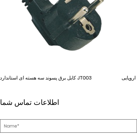
ای استاندارد اروپایی JT003-B
کابل برق پسو
اطلاعات تماس شما