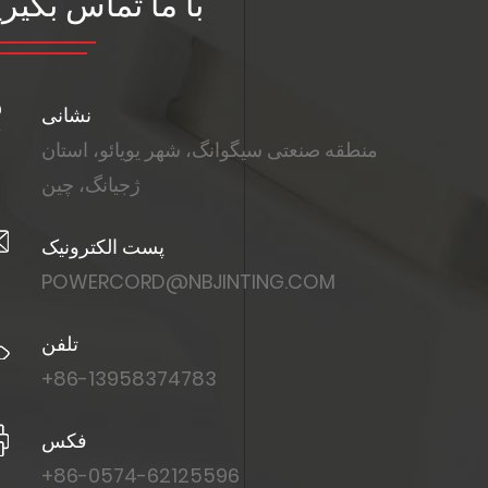
با ما تماس بگیری
نشانی
منطقه صنعتی سیگوانگ، شهر یویائو، استان
ژجیانگ، چین
پست الکترونیک
POWERCORD@NBJINTING.COM
تلفن
+86-13958374783
فکس
+86-0574-62125596