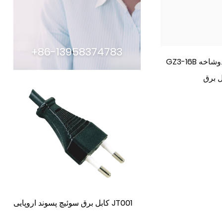
+86-13958374783
GZ3-16B دو هسته استاندارد دوشاخه دوشاخه
ل برق
کابل برق سوئیچ پسوند اروپایی JT001