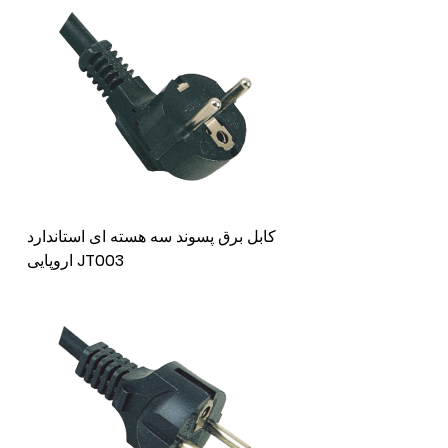
کابل برق پسوند سه هسته ای استاندارد
اروپایی JT003